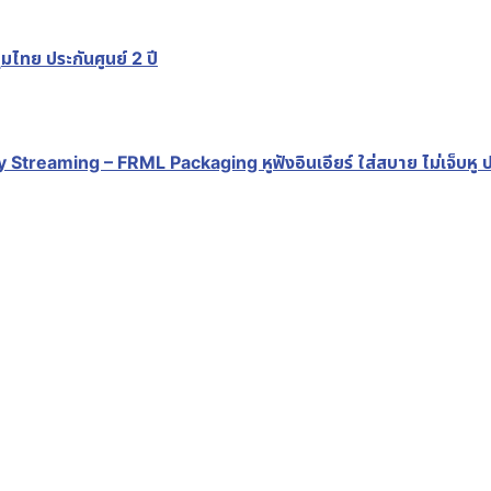
ไทย ประกันศูนย์ 2 ปี
reaming – FRML Packaging หูฟังอินเอียร์ ใส่สบาย ไม่เจ็บหู ปร