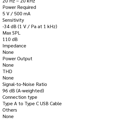
20 Hz – 20 kHz
Power Required
5 V / 500 mA
Sensitivity
-34 dB (1 V / Pa at 1 kHz)
Max SPL
110 dB
Impedance
None
Power Output
None
THD
None
Signal-to-Noise Ratio
96 dB (A-weighted)
Connection type
Type A to Type C USB Cable
Others
None