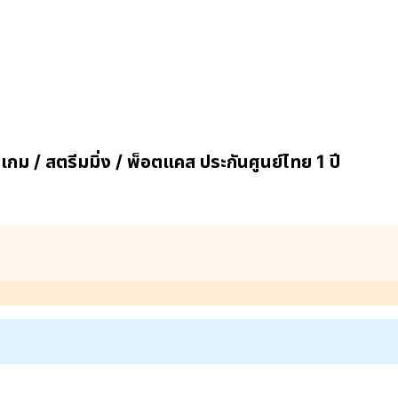
ม / สตรีมมิ่ง / พ็อตแคส ประกันศูนย์ไทย 1 ปี