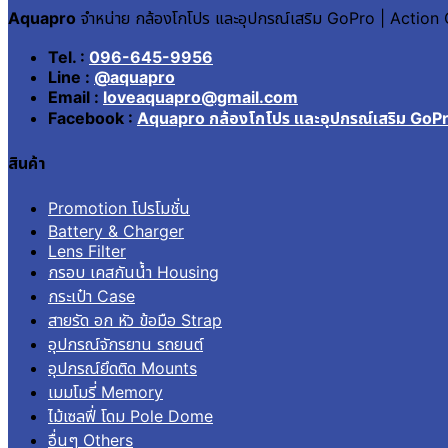
Aquapro
จำหน่าย กล้องโกโปร และอุปกรณ์เสริม GoPro | Actio
Tel. :
096-645-9956
Line :
@aquapro
Email :
loveaquapro@gmail.com
Facebook :
Aquapro กล้องโกโปร และอุปกรณ์เสริม GoP
สินค้า
Promotion โปรโมชั่น
Battery & Charger
Lens Filter
กรอบ เคสกันน้ำ Housing
กระเป๋า Case
สายรัด อก หัว ข้อมือ Strap
อุปกรณ์จักรยาน รถยนต์
อุปกรณ์ยึดติด Mounts
เมมโมรี่ Memory
ไม้เซลฟี่ โดม Pole Dome
อื่นๆ Others