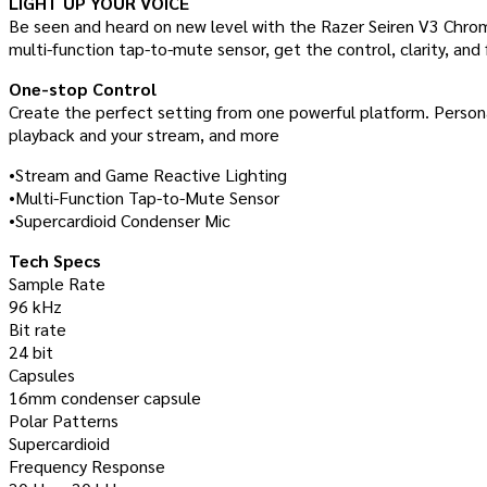
LIGHT UP YOUR VOICE
Be seen and heard on new level with the Razer Seiren V3 Chrom
multi-function tap-to-mute sensor, get the control, clarity, and 
One-stop Control
Create the perfect setting from one powerful platform. Persona
playback and your stream, and more
•Stream and Game Reactive Lighting
•Multi-Function Tap-to-Mute Sensor
•Supercardioid Condenser Mic
Tech Specs
Sample Rate
96 kHz
Bit rate
24 bit
Capsules
16mm condenser capsule
Polar Patterns
Supercardioid
Frequency Response