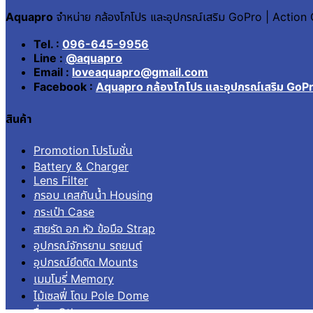
Aquapro
จำหน่าย กล้องโกโปร และอุปกรณ์เสริม GoPro | Actio
Tel. :
096-645-9956
Line :
@aquapro
Email :
loveaquapro@gmail.com
Facebook :
Aquapro กล้องโกโปร และอุปกรณ์เสริม GoP
สินค้า
Promotion โปรโมชั่น
Battery & Charger
Lens Filter
กรอบ เคสกันน้ำ Housing
กระเป๋า Case
สายรัด อก หัว ข้อมือ Strap
อุปกรณ์จักรยาน รถยนต์
อุปกรณ์ยึดติด Mounts
เมมโมรี่ Memory
ไม้เซลฟี่ โดม Pole Dome
อื่นๆ Others