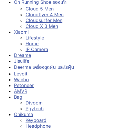
On Running Shoe รองเท้า
Cloud 5 Men
Cloudflyer 4 Men
Cloudsurfer Men
Cloud X 3 Men
Xiaomi
Lifestyle
Home
IP Camera
Dreame
Jisulife
Deerma เครื่องดูดฝุ่น และไรฝุ่น
Levoit
Wanbo
Petoneer
AMVR
Bag
Divoom
Pgytech
Onikuma
Keyboard
Headphone