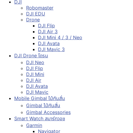
DJI
Robomaster
DJI EDU
Drone
DJI Flip
DJI Air 3
DJI Mini 4 / 3 / Neo
DJI Avata
DJI Mavic 3
DJI Drone โดรน
DJI Neo
DJI Flip
DJI Mini
DJI Air
DJI Avata
DJI Mavic
Mobile Gimbal ไม้กันสั่น
Gimbal ไม้กันสั่น
Gimbal Accessories
Smart Watch สมาร์ทวอช
Garmin
Navigator