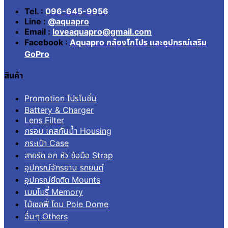
Tel. :
096-645-9956
Line :
@aquapro
Email :
loveaquapro@gmail.com
Facebook :
Aquapro กล้องโกโปร และอุปกรณ์เสริม
GoPro
สินค้า
Promotion โปรโมชั่น
Battery & Charger
Lens Filter
กรอบ เคสกันน้ำ Housing
กระเป๋า Case
สายรัด อก หัว ข้อมือ Strap
อุปกรณ์จักรยาน รถยนต์
อุปกรณ์ยึดติด Mounts
เมมโมรี่ Memory
ไม้เซลฟี่ โดม Pole Dome
อื่นๆ Others