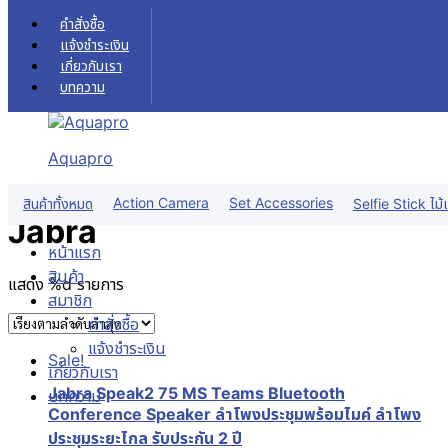
Skip to content
คำสั่งซื้อ
แจ้งชำระเงิน
เกี่ยวกับเรา
บทความ
Jabra
หน้าแรก
สินค้า
Headphone หูฟัง
Jabra
Aquapro
ฟิลเตอร์สินค้า
Action Camera
Set Accessories
สินค้าทั้งหมด
Selfie Stick ไม้เ
Jabra
หน้าแรก
สินค้า
แสดง %d รายการ
สมาชิก
คำสั่งซื้อ
แจ้งชำระเงิน
Sale!
เกี่ยวกับเรา
Jabra Speak2 75 MS Teams Bluetooth
บทความ
Conference Speaker ลำโพงประชุมพร้อมไมค์ ลำโพง
ประชุมระยะไกล รับประกัน 2 ปี