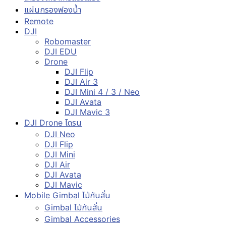
แผ่นกรองฟองน้ำ
Remote
DJI
Robomaster
DJI EDU
Drone
DJI Flip
DJI Air 3
DJI Mini 4 / 3 / Neo
DJI Avata
DJI Mavic 3
DJI Drone โดรน
DJI Neo
DJI Flip
DJI Mini
DJI Air
DJI Avata
DJI Mavic
Mobile Gimbal ไม้กันสั่น
Gimbal ไม้กันสั่น
Gimbal Accessories