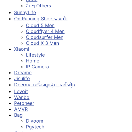
อื่นๆ Others
SunnyLife
On Running Shoe รองเท้า
Cloud 5 Men
Cloudflyer 4 Men
Cloudsurfer Men
Cloud X 3 Men
Xiaomi
Lifestyle
Home
IP Camera
Dreame
Jisulife
Deerma เครื่องดูดฝุ่น และไรฝุ่น
Levoit
Wanbo
Petoneer
AMVR
Bag
Divoom
Pgytech