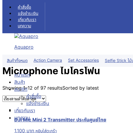
Skip to content
คำสั่งซื้อ
แจ้งชำระเงิน
เกี่ยวกับเรา
บทความ
Microphone ไมโครโฟน
หน้าแรก
Aquapro
สินค้า
Microphone ไมโครโฟน
ฟิลเตอร์สินค้า
Action Camera
Set Accessories
สินค้าทั้งหมด
Selfie Stick ไม้เ
Microphone ไมโครโฟน
หน้าแรก
สินค้า
Showing 1–12 of 97 results
Sorted by latest
สมาชิก
คำสั่งซื้อ
แจ้งชำระเงิน
เกี่ยวกับเรา
บทความ
DJI Mic Mini 2 Transmitter ประกันศูนย์ไทย
1,100
บาท
หยิบใส่ตะกร้า