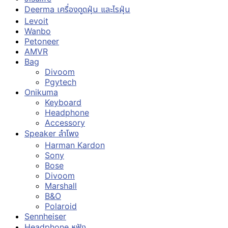
Deerma เครื่องดูดฝุ่น และไรฝุ่น
Levoit
Wanbo
Petoneer
AMVR
Bag
Divoom
Pgytech
Onikuma
Keyboard
Headphone
Accessory
Speaker ลำโพง
Harman Kardon
Sony
Bose
Divoom
Marshall
B&O
Polaroid
Sennheiser
Headphone หูฟัง