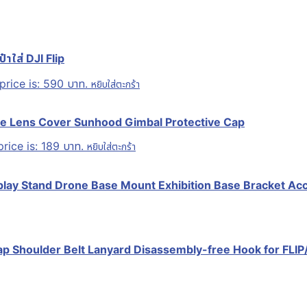
าใส่ DJI Flip
price is: 590 บาท.
หยิบใส่ตะกร้า
re Lens Cover Sunhood Gimbal Protective Cap
rice is: 189 บาท.
หยิบใส่ตะกร้า
play Stand Drone Base Mount Exhibition Base Bracket Acces
 Shoulder Belt Lanyard Disassembly-free Hook for FLIP/ M