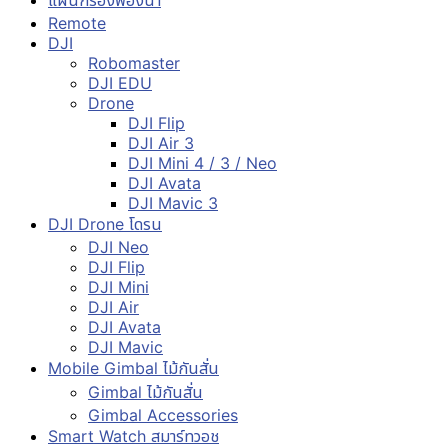
Remote
DJI
Robomaster
DJI EDU
Drone
DJI Flip
DJI Air 3
DJI Mini 4 / 3 / Neo
DJI Avata
DJI Mavic 3
DJI Drone โดรน
DJI Neo
DJI Flip
DJI Mini
DJI Air
DJI Avata
DJI Mavic
Mobile Gimbal ไม้กันสั่น
Gimbal ไม้กันสั่น
Gimbal Accessories
Smart Watch สมาร์ทวอช