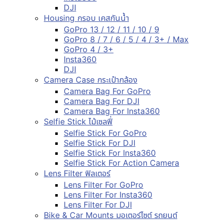
DJI
Housing กรอบ เคสกันน้ำ
GoPro 13 / 12 / 11 / 10 / 9
GoPro 8 / 7 / 6 / 5 / 4 / 3+ / Max
GoPro 4 / 3+
Insta360
DJI
Camera Case กระเป๋ากล้อง
Camera Bag For GoPro
Camera Bag For DJI
Camera Bag For Insta360
Selfie Stick ไม้เซลฟี่
Selfie Stick For GoPro
Selfie Stick For DJI
Selfie Stick For Insta360
Selfie Stick For Action Camera
Lens Filter ฟิลเตอร์
Lens Filter For GoPro
Lens Filter For Insta360
Lens Filter For DJI
Bike & Car Mounts มอเตอร์ไซต์ รถยนต์