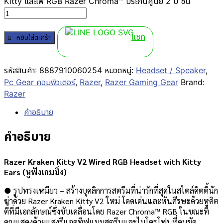
Kitty และไฟ RGB Razer Chroma™ ประกันศูนย์ 2 ปี ชิ้น
แชท
หยิบใส่ตะกร้า
รหัสสินค้า:
8887910060254
หมวดหมู่:
Headset / Speaker
,
Pc Gear คอมพิวเตอร์
,
Razer
,
Razer Gaming Gear
Brand:
Razer
คำอธิบาย
คำอธิบาย
Razer Kraken Kitty V2 Wired RGB Headset with Kitty
Ears (หูฟังเกมมิ่ง)
● รูปทรงเหมียว – สร้างบุคลิกการสตรีมที่น่ารักที่สุดในสไตล์คิตตี้นัก
ฆ่าด้วย Razer Kraken Kitty V2 ใหม่ โดดเด่นและหันศีรษะด้วยหูคิต
ตี้ที่มีเอกลักษณ์ซึ่งขับเคลื่อนโดย Razer Chroma™ RGB ในขณะที่
คุณแสดงด้วยแสงรีแอคทีฟแบบสตรีมและไมโครโฟนที่คมชัด