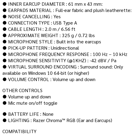
● INNER EARCUP DIAMETER : 61 mm x 43 mm:
● EARPADS MATERIAL : Full-ear fabric and plush leatherette:
● NOISE CANCELLING : Yes
● CONNECTION TYPE : USB Type A
● CABLE LENGTH : 2.0 m / 6.56 ft
● APPROXIMATE WEIGHT : 325 g / 0.72 lbs
● MICROPHONE STYLE : Built into the earcups
● PICK-UP PATTERN : Unidirectional
● MICROPHONE FREQUENCY RESPONSE : 100 Hz – 10 kHz
● MICROPHONE SENSITIVITY (@1KHZ) : -42 dBV / Pa
● VIRTUAL SURROUND ENCODING : Surround sound: Only
available on Windows 10 64-bit (or higher)
● VOLUME CONTROL : Volume up and down
OTHER CONTROLS
● Volume up and down
● Mic mute on/off toggle
● BATTERY LIFE : None
● LIGHTING : Razer Chroma™ RGB (Ear and Earcups)
COMPATIBILITY