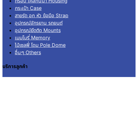
กรอบ เคสกันน้ำ Housing
กระเป๋า Case
สายรัด อก หัว ข้อมือ Strap
อุปกรณ์จักรยาน รถยนต์
อุปกรณ์ยึดติด Mounts
เมมโมรี่ Memory
ไม้เซลฟี่ โดม Pole Dome
อื่นๆ Others
บริการลูกค้า
เข้าสู่ระบบ
ลงทะเบียน
คำสั่งซื้อ
แจ้งชำระเงิน
ติดตามสถานะการจัดส่ง
© 2026
Aquapro.
All rights reserved.
สินค้าในตะกร้า