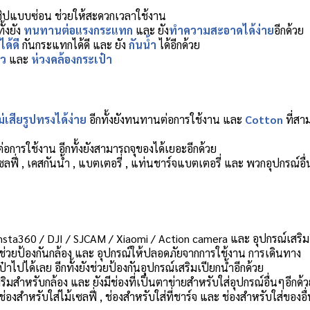
นซิปแบบซ่อน ช่วยให้
สะดวกเวลาใช้งาน
ั้งยัง
ทนทานต่อแรงกระแทก
และ ยัง
ทำความสะอาดได้ง่าย
อีกด้วย
ด้ดี
กันกระแทกได้ดี และ ยัง
กันน้ำ
ได้อีกด้
วย
้ว
และ
ห่วงคล้องกระเป๋า
่เสียรูปทรงได้ง่าย
อีกทั้งยังทนทานต่อการใช้งาน และ
Cotton
ที่ส
อการใช้งาน อีกทั้งยังสามารถจุของได้เยอะอีกด้วย
เซลฟี่ , เคสกันน้ำ , แบตเตอรี่ , แท่นชาร์จแบตเตอรี่ และ พวกอุปกรณ์อื
/ Insta360 / DJI / SJCAM / Xiaomi / Action camera และ อุปกรณ์เสริ
ังช่วยป้องกันกล้อง และ อุปกรณ์ให้ปลอดภัยจากการใช้งาน การเดินทาง
าไปได้เลย อีกทั้งยังช่วยป้องกันอุปกรณ์เสริมเปียกน้ำอีกด้วย
มสำหรับกล้อง และ ยังมีช่องที่เป็นตาข่ายสำหรับใส่อุปกรณ์อื่นๆอีกด้ว
งสำหรับใส่ไม้เซลฟี่ , ช่องสำหรับใส่ที่ชาร์จ และ ช่องสำหรับใส่ของอื