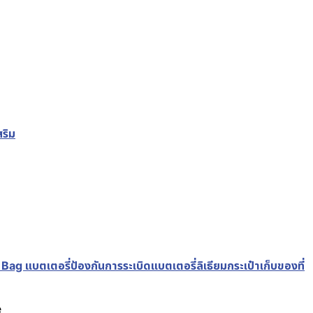
ริม
แบตเตอรี่ป้องกันการระเบิดแบตเตอรี่ลิเธียมกระเป๋าเก็บของที่
e