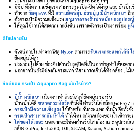
เป็นกระเป๋าสีดำ ปักด้วยโลโก้
Aquapro Bag
เก๋ๆ
มีซิป ที่มีความแข็งแรง สามารถรูดเปิด-ปิด ได้ง่าย และ ยังเป็
ทำจาก
วัสดุ
EVA
ที่มี
ความยืดหยุ่น อ่อนนุ่ม มีน้ำหนักเบา
อีกท
ตัวกระเป๋ามีความแข็งแรง
สามารถรองรับน้ำหนักของอุปกรณ์ไ
ให้คุณใช้งานได้สะดวกมากยิ่งขึ้น เพราะตัวกระเป๋ามาพร้อม
หูหิ
ดีไซน์ภายใน
ดีไซน์ภายในทำจากวัสดุ
Nylon
สามารถ
รับแรงกระแทกได้ดี ไม
ยืดหยุ่นได้สูง
ประกอบไปด้วย ช่องซิปสำหรับรูดปิดที่เป็นตาข่ายทำให้สะดวกต่
นอกจากนั้นยังมีช่องกันกระแทก ที่สามารถเก็บได้ทั้ง กล้อง , ไม้
ข้อดีของ กระเป๋า
Aquapro Bag
มีอะไรบ้าง?
มีน้ำหนักเบา
เนื่องจากทำด้วยวัสดุที่ยืดหยุ่น รองรับ
น้ำหนักได้ดี
ขนาดกระทัดรัด
กำลังดี สำหรับใส่ กล้อง GoPro 
กระเป๋ามีความแข็งแรง
ใช้สำหรับ กันกระแทก กันน้ำ อีกทั้งย
กระเป๋าสามารถกันน้ำได้
ทำให้หมดกังวลเรื่องของน้ำเข้ากระเป๋
ใส่ของได้เยอะ
นอกจากจะมีช่องสำหรับใส่กล้อง และ อุปกรณ์เสริ
กล้อง GoPro, Insta360, DJI, SJCAM, Xiaomi, Action cameraช่อ