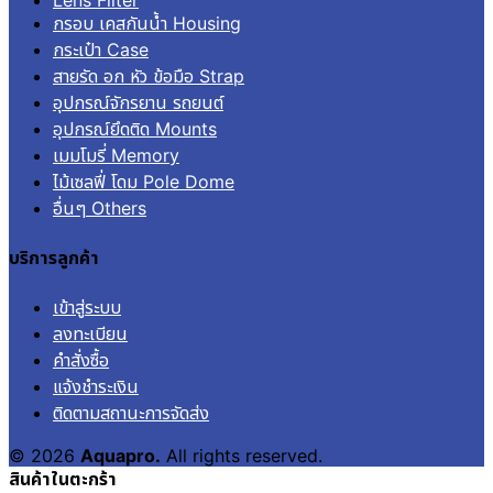
กรอบ เคสกันน้ำ Housing
กระเป๋า Case
สายรัด อก หัว ข้อมือ Strap
อุปกรณ์จักรยาน รถยนต์
อุปกรณ์ยึดติด Mounts
เมมโมรี่ Memory
ไม้เซลฟี่ โดม Pole Dome
อื่นๆ Others
บริการลูกค้า
เข้าสู่ระบบ
ลงทะเบียน
คำสั่งซื้อ
แจ้งชำระเงิน
ติดตามสถานะการจัดส่ง
© 2026
Aquapro.
All rights reserved.
สินค้าในตะกร้า