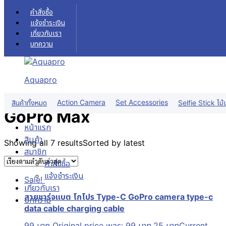
Skip to content
คำสั่งซื้อ
แจ้งชำระเงิน
เกี่ยวกับเรา
บทความ
GoPro Max
หน้าแรก
สินค้า
Camera กล้อง
Battery & Charger
GoPro Max
Aquapro
ฟิลเตอร์สินค้า
Action Camera
Set Accessories
สินค้าทั้งหมด
Selfie Stick ไม้เ
GoPro Max
หน้าแรก
สินค้า
Showing all 7 results
Sorted by latest
สมาชิก
คำสั่งซื้อ
แจ้งชำระเงิน
Sale!
เกี่ยวกับเรา
สายชาร์จแบต โกโปร Type-C GoPro camera type-c
บทความ
data cable charging cable
99
บาท
Original price was: 99 บาท.
25
บาท
Current