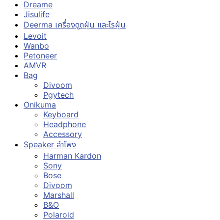
Dreame
Jisulife
Deerma เครื่องดูดฝุ่น และไรฝุ่น
Levoit
Wanbo
Petoneer
AMVR
Bag
Divoom
Pgytech
Onikuma
Keyboard
Headphone
Accessory
Speaker ลำโพง
Harman Kardon
Sony
Bose
Divoom
Marshall
B&O
Polaroid