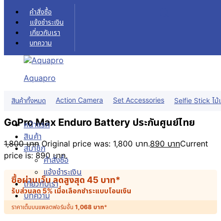
Skip to content
คำสั่งซื้อ
แจ้งชำระเงิน
เกี่ยวกับเรา
บทความ
Aquapro
Sale!
Action Camera
Set Accessories
สินค้าทั้งหมด
Selfie Stick ไม้เ
GoPro Max Enduro Battery ประกันศูนย์ไทย
หน้าแรก
สินค้า
1,800
บาท
Original price was: 1,800 บาท.
890
บาท
Current
สมาชิก
price is: 890 บาท.
คำสั่งซื้อ
แจ้งชำระเงิน
ซื้อผ่านเว็บ ลดสูงสุด
45
บาท
*
เกี่ยวกับเรา
รับส่วนลด 5% เมื่อเลือกชำระแบบโอนเงิน
บทความ
ราคาเต็มบนแพลตฟอร์มอื่น
1,068
บาท
*