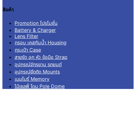
สินค้า
Promotion โปรโมชั่น
Battery & Charger
Lens Filter
กรอบ เคสกันน้ำ Housing
กระเป๋า Case
สายรัด อก หัว ข้อมือ Strap
อุปกรณ์จักรยาน รถยนต์
อุปกรณ์ยึดติด Mounts
เมมโมรี่ Memory
ไม้เซลฟี่ โดม Pole Dome
อื่นๆ Others
บริการลูกค้า
เข้าสู่ระบบ
ลงทะเบียน
คำสั่งซื้อ