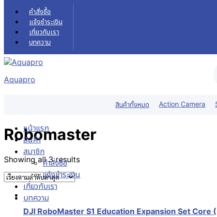
Skip
คำสั่งซื้อ
to
แจ้งชำระเงิน
content
เกี่ยวกับเรา
บทความ
Aquapro
Robomaster
หน้าแรก
สินค้า
DJI
Robomaster
Action Camera
สินค้าทั้งหมด
ฟิลเตอร์สินค้า
หน้าแรก
Robomaster
สินค้า
สมาชิก
Showing all 3 results
Sorted
คำสั่งซื้อ
by
แจ้งชำระเงิน
latest
เกี่ยวกับเรา
บทความ
DJI RoboMaster S1 Education Expansion Set Core (E