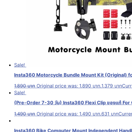
Sale!
Insta360 Motorcycle Bundle Mount Kit (Original) fo
1,890
บาท
Original price was: 1,890 บาท.
1,379
บาท
Curr
Sale!
(Pre-Order 7-30 วัน) Insta360 Flexi Clip ของแท้ For
1,490
บาท
Original price was: 1,490 บาท.
631
บาท
Curren
Insta360 Bike Computer Mount Independent Handl