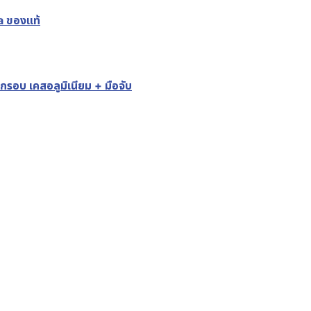
a ของแท้
อบ เคสอลูมิเนียม + มือจับ