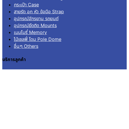
กระเป๋า Case
สายรัด อก หัว ข้อมือ Strap
อุปกรณ์จักรยาน รถยนต์
อุปกรณ์ยึดติด Mounts
เมมโมรี่ Memory
ไม้เซลฟี่ โดม Pole Dome
อื่นๆ Others
บริการลูกค้า
เข้าสู่ระบบ
ลงทะเบียน
คำสั่งซื้อ
แจ้งชำระเงิน
ติดตามสถานะการจัดส่ง
© 2026
Aquapro.
All rights reserved.
สินค้าในตะกร้า
ไม่มีสินค้าในตะกร้า