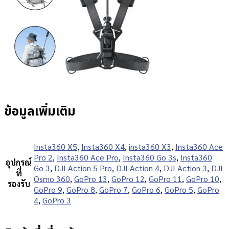
ข้อมูลเพิ่มเติม
Insta360 X5
,
Insta360 X4
,
insta360 X3
,
Insta360 Ace
Pro 2
,
Insta360 Ace Pro
,
Insta360 Go 3s
,
Insta360
อุปกรณ์
Go 3
,
DJI Action 5 Pro
,
DJI Action 4
,
DJI Action 3
,
DJI
ที่
Osmo 360
,
GoPro 13
,
GoPro 12
,
GoPro 11
,
GoPro 10
,
รองรับ
GoPro 9
,
GoPro 8
,
GoPro 7
,
GoPro 6
,
GoPro 5
,
GoPro
4
,
GoPro 3