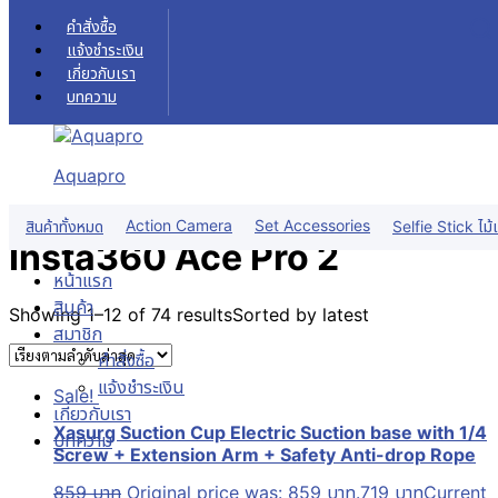
Skip to content
คำสั่งซื้อ
แจ้งชำระเงิน
เกี่ยวกับเรา
บทความ
Insta360 Ace Pro 2
หน้าแรก
Insta360 Ace Pro 2
Aquapro
ฟิลเตอร์สินค้า
Action Camera
Set Accessories
สินค้าทั้งหมด
Selfie Stick ไม้เ
Insta360 Ace Pro 2
หน้าแรก
สินค้า
Showing 1–12 of 74 results
Sorted by latest
สมาชิก
คำสั่งซื้อ
แจ้งชำระเงิน
Sale!
เกี่ยวกับเรา
Xasurg Suction Cup Electric Suction base with 1/4
บทความ
Screw + Extension Arm + Safety Anti-drop Rope
859
บาท
Original price was: 859 บาท.
719
บาท
Current