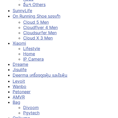
อื่นๆ Others
SunnyLife
On Running Shoe รองเท้า
Cloud 5 Men
Cloudflyer 4 Men
Cloudsurfer Men
Cloud X 3 Men
Xiaomi
Lifestyle
Home
IP Camera
Dreame
Jisulife
Deerma เครื่องดูดฝุ่น และไรฝุ่น
Levoit
Wanbo
Petoneer
AMVR
Bag
Divoom
Pgytech
Onikuma