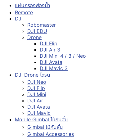
แผ่นกรองฟองน้ำ
Remote
DJI
Robomaster
DJI EDU
Drone
DJI Flip
DJI Air 3
DJI Mini 4 / 3 / Neo
DJI Avata
DJI Mavic 3
DJI Drone โดรน
DJI Neo
DJI Flip
DJI Mini
DJI Air
DJI Avata
DJI Mavic
Mobile Gimbal ไม้กันสั่น
Gimbal ไม้กันสั่น
Gimbal Accessories