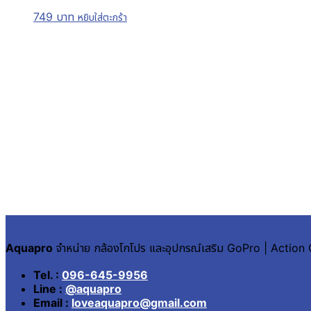
749
บาท
หยิบใส่ตะกร้า
Aquapro
จำหน่าย กล้องโกโปร และอุปกรณ์เสริม GoPro | Actio
Tel. :
096-645-9956
Line :
@aquapro
Email :
loveaquapro@gmail.com