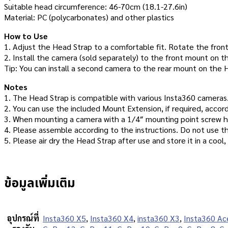
Suitable head circumference: 46-70cm (18.1-27.6in)
Material: PC (polycarbonates) and other plastics
How to Use
1. Adjust the Head Strap to a comfortable fit. Rotate the fron
2. Install the camera (sold separately) to the front mount on 
Tip: You can install a second camera to the rear mount on the 
Notes
1. The Head Strap is compatible with various Insta360 cameras.
2. You can use the included Mount Extension, if required, accor
3. When mounting a camera with a 1/4″ mounting point screw h
4. Please assemble according to the instructions. Do not use t
5. Please air dry the Head Strap after use and store it in a cool,
ข้อมูลเพิ่มเติม
อุปกรณ์ที่
Insta360 X5
,
Insta360 X4
,
insta360 X3
,
Insta360 Ac