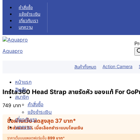
Skip to content
คำสั่งซื้อ
แจ้งชำระเงิน
เกี่ยวกับเรา
บทความ
Pr
Aquapro
Action Camera
สินค้าทั้งหมด
หน้าแรก
สินค้า
Insta360 Head Strap สายรัดหัว ของแท้ For GoPr
สมาชิก
คำสั่งซื้อ
749
บาท
แจ้งชำระเงิน
เกี่ยวกับเรา
ซื้อผ่านเว็บ ลดสูงสุด
37
บาท
*
บทความ
รับส่วนลด 5% เมื่อเลือกชำระแบบโอนเงิน
ราคาเต็มบนแพลตฟอร์มอื่น
899
บาท
*