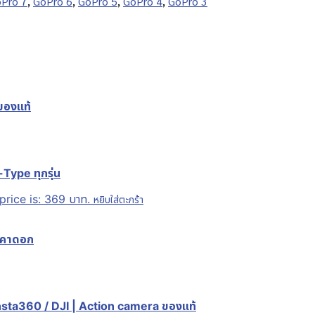
Pro 7
,
GoPro 6
,
GoPro 5
,
GoPro 4
,
GoPro 3
ของแท้
Type ทุกรุ่น
price is: 369 บาท.
หยิบใส่ตะกร้า
ยคาดอก
nsta360 / DJI | Action camera ของแท้