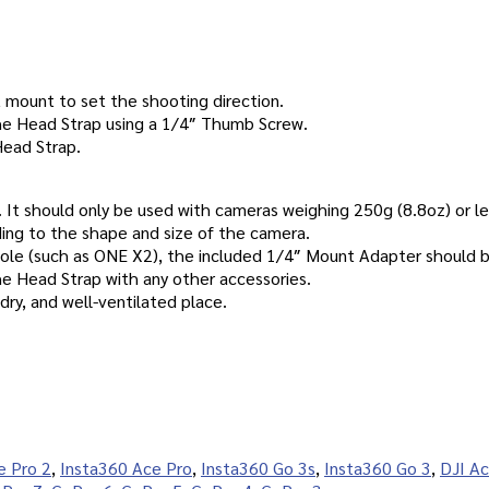
t mount to set the shooting direction.
the Head Strap using a 1/4″ Thumb Screw.
Head Strap.
 It should only be used with cameras weighing 250g (8.8oz) or le
ding to the shape and size of the camera.
ole (such as ONE X2), the included 1/4″ Mount Adapter should 
he Head Strap with any other accessories.
 dry, and well-ventilated place.
e Pro 2
,
Insta360 Ace Pro
,
Insta360 Go 3s
,
Insta360 Go 3
,
DJI Ac