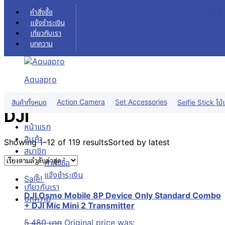
Skip to content
คำสั่งซื้อ
แจ้งชำระเงิน
เกี่ยวกับเรา
บทความ
DJI
หน้าแรก
DJI
Aquapro
ฟิลเตอร์สินค้า
Action Camera
Set Accessories
สินค้าทั้งหมด
Selfie Stick ไม้เ
DJI
หน้าแรก
สินค้า
Showing 1–12 of 119 results
Sorted by latest
สมาชิก
คำสั่งซื้อ
แจ้งชำระเงิน
Sale!
เกี่ยวกับเรา
DJI Osmo Mobile 8P Device Only Standard Combo
บทความ
+ DJI Mic Mini 2 Transmitter
5,480
บาท
Original price was: