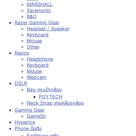
MARSHALL
Saramonic
B&O
Razer Gaming Gear
Headset / Speaker
Keyboard
Mouse
Other
Rapoo
Headphone
Keyboard
Mouse
Webcam
DSLR
Bag กระเป๋ากล้อง
PGYTECH
Neck Strap สายคล้องกล้อง
Gaming Gear
GameSir
Hyperice
Phone มือถือ
EarPhone หูฟัง