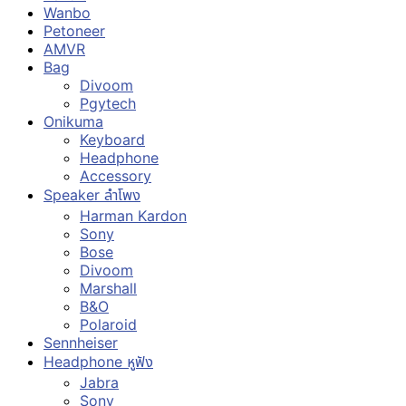
Wanbo
Petoneer
AMVR
Bag
Divoom
Pgytech
Onikuma
Keyboard
Headphone
Accessory
Speaker ลำโพง
Harman Kardon
Sony
Bose
Divoom
Marshall
B&O
Polaroid
Sennheiser
Headphone หูฟัง
Jabra
Sony