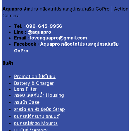
Aquapro
จำหน่าย กล้องโกโปร และอุปกรณ์เสริม GoPro | Action
Camera
Tel. :
096-645-9956
Line :
@aquapro
Email :
loveaquapro@gmail.com
Facebook :
Aquapro กล้องโกโปร และอุปกรณ์เสริม
GoPro
สินค้า
Promotion โปรโมชั่น
Battery & Charger
Lens Filter
กรอบ เคสกันน้ำ Housing
กระเป๋า Case
สายรัด อก หัว ข้อมือ Strap
อุปกรณ์จักรยาน รถยนต์
อุปกรณ์ยึดติด Mounts
เมมโมรี่ Memory