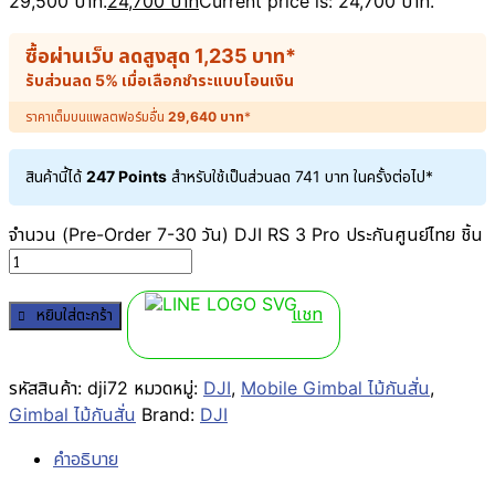
29,500 บาท.
24,700
บาท
Current price is: 24,700 บาท.
ซื้อผ่านเว็บ ลดสูงสุด
1,235
บาท
*
รับส่วนลด 5% เมื่อเลือกชำระแบบโอนเงิน
ราคาเต็มบนแพลตฟอร์มอื่น
29,640
บาท
*
สินค้านี้ได้
247 Points
สำหรับใช้เป็นส่วนลด
741
บาท
ในครั้งต่อไป*
จำนวน (Pre-Order 7-30 วัน) DJI RS 3 Pro ประกันศูนย์ไทย ชิ้น
แชท
หยิบใส่ตะกร้า
รหัสสินค้า:
dji72
หมวดหมู่:
DJI
,
Mobile Gimbal ไม้กันสั่น
,
Gimbal ไม้กันสั่น
Brand:
DJI
คำอธิบาย