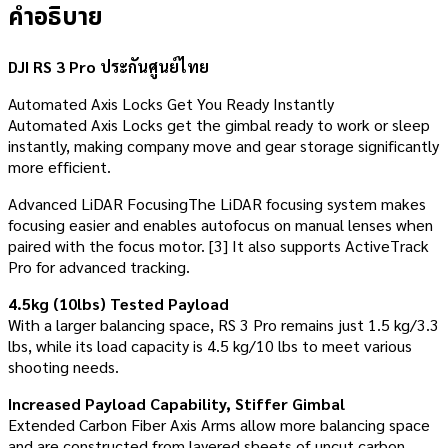
คำอธิบาย
DJI RS 3 Pro ประกันศูนย์ไทย
Automated Axis Locks Get You Ready Instantly
Automated Axis Locks get the gimbal ready to work or sleep
instantly, making company move and gear storage significantly
more efficient.
Advanced LiDAR FocusingThe LiDAR focusing system makes
focusing easier and enables autofocus on manual lenses when
paired with the focus motor. [3] It also supports ActiveTrack
Pro for advanced tracking.
4.5kg (10lbs) Tested Payload
With a larger balancing space, RS 3 Pro remains just 1.5 kg/3.3
lbs, while its load capacity is 4.5 kg/10 lbs to meet various
shooting needs.
Increased Payload Capability, Stiffer Gimbal
Extended Carbon Fiber Axis Arms allow more balancing space
and are constructed from layered sheets of uncut carbon