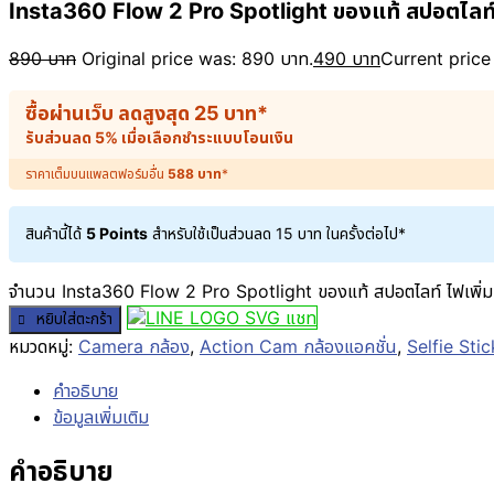
Insta360 Flow 2 Pro Spotlight ของแท้ สปอตไลท์ 
890
บาท
Original price was: 890 บาท.
490
บาท
Current price 
ซื้อผ่านเว็บ ลดสูงสุด
25
บาท
*
รับส่วนลด 5% เมื่อเลือกชำระแบบโอนเงิน
ราคาเต็มบนแพลตฟอร์มอื่น
588
บาท
*
สินค้านี้ได้
5 Points
สำหรับใช้เป็นส่วนลด
15
บาท
ในครั้งต่อไป*
จำนวน Insta360 Flow 2 Pro Spotlight ของแท้ สปอตไลท์ ไฟเพิ่มค
แชท
หยิบใส่ตะกร้า
หมวดหมู่:
Camera กล้อง
,
Action Cam กล้องแอคชั่น
,
Selfie Stick
คำอธิบาย
ข้อมูลเพิ่มเติม
คำอธิบาย