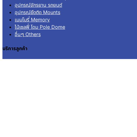
อุปกรณ์จักรยาน รถยนต์
อุปกรณ์ยึดติด Mounts
เมมโมรี่ Memory
ไม้เซลฟี่ โดม Pole Dome
อื่นๆ Others
บริการลูกค้า
เข้าสู่ระบบ
ลงทะเบียน
คำสั่งซื้อ
แจ้งชำระเงิน
ติดตามสถานะการจัดส่ง
© 2026
Aquapro.
All rights reserved.
สินค้าในตะกร้า
ไม่มีสินค้าในตะกร้า