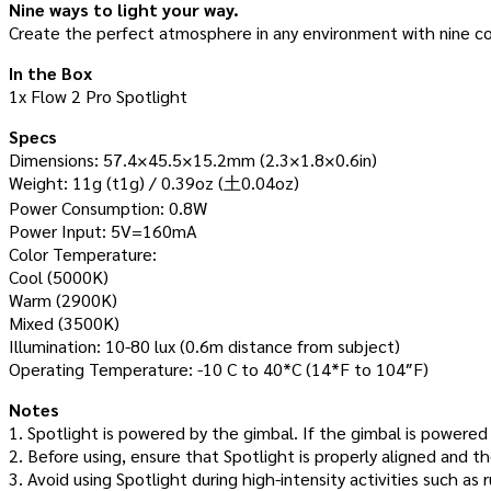
Nine ways to light your way.
Create the perfect atmosphere in any environment with nine co
In the Box
1x Flow 2 Pro Spotlight
Specs
Dimensions: 57.4×45.5×15.2mm (2.3×1.8×0.6in)
Weight: 11g (t1g) / 0.39oz (土0.04oz)
Power Consumption: 0.8W
Power Input: 5V=160mA
Color Temperature:
Cool (5000K)
Warm (2900K)
Mixed (3500K)
Illumination: 10-80 lux (0.6m distance from subject)
Operating Temperature: -10 C to 40*C (14*F to 104″F)
Notes
1. Spotlight is powered by the gimbal. If the gimbal is powered o
2. Before using, ensure that Spotlight is properly aligned and t
3. Avoid using Spotlight during high-intensity activities such as ru