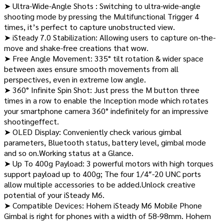
➤ Ultra-Wide-Angle Shots : Switching to ultra-wide-angle
shooting mode by pressing the Multifunctional Trigger 4
times, it’s perfect to capture unobstructed view.
➤ iSteady 7.0 Stabilization: Allowing users to capture on-the-
move and shake-free creations that wow.
➤ Free Angle Movement: 335° tilt rotation & wider space
between axes ensure smooth movements from all
perspectives, even in extreme low angle.
➤ 360° Infinite Spin Shot: Just press the M button three
times in a row to enable the Inception mode which rotates
your smartphone camera 360° indefinitely for an impressive
shootingeffect.
➤ OLED Display: Conveniently check various gimbal
parameters, Bluetooth status, battery level, gimbal mode
and so on.Working status at a Glance.
➤ Up To 400g Payload: 3 powerful motors with high torques
support payload up to 400g; The four 1/4″-20 UNC ports
allow multiple accessories to be added.Unlock creative
potential of your iSteady M6.
➤ Compatible Devices: Hohem iSteady M6 Mobile Phone
Gimbal is right for phones with a width of 58-98mm. Hohem