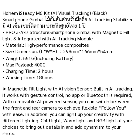
Hohem iSteady M6 Kit (AI Visual Tracking) (Black)
Smartphone Gimbal ไม้กันสั่นสำหรับมือถือ AI Tracking Stabilizer
มี AI เซ็นเซอร์ติดตาม ประกันศูนย์ไทย 1 ปี
• PRO 3-Axis StructureSmartphone Gimbal with Magnetic Fill
light & Integrated with AI Tracking Module
• Material: High-performance composites
• Size Dimension: (L*W*H) ：299mm*166mm*54mm
• Weight: 551G(Including Battery)
• Max Payload: 400G
• Charging Time: 2 hours
• Working Time: 18hours
➤ Magnetic Fill Light with AI vision Sensor: Built-in AI tracking,
it works with gesture control, no app or Bluetooth is required,
With removable AI-powered sensor, you can switch between
the front and rear camera to achieve flexible “Follow You”
with ease. In addition, you can light up your creativity with
different lighting, Cold light, Warm light and RGB light at your
choices to bring out details in and add dynamism to your
shots.