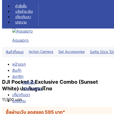
Skip to content
คำสั่งซื้อ
แจ้งชำระเงิน
เกี่ยวกับเรา
บทความ
Aquapro
Action Camera
Set Accessories
สินค้าทั้งหมด
Selfie Stick ไม้เ
หน้าแรก
สินค้า
สมาชิก
DJI Pocket 2 Exclusive Combo (Sunset
คำสั่งซื้อ
White) ประกันศูนย์ไทย
แจ้งชำระเงิน
เกี่ยวกับเรา
11,900
บาท
บทความ
ซื้อผ่านเว็บ ลดสูงสุด
595
บาท
*