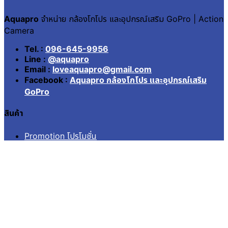
Aquapro
จำหน่าย กล้องโกโปร และอุปกรณ์เสริม GoPro | Action
Camera
Tel. :
096-645-9956
Line :
@aquapro
Email :
loveaquapro@gmail.com
Facebook :
Aquapro กล้องโกโปร และอุปกรณ์เสริม
GoPro
สินค้า
Promotion โปรโมชั่น
Battery & Charger
Lens Filter
กรอบ เคสกันน้ำ Housing
กระเป๋า Case
สายรัด อก หัว ข้อมือ Strap
อุปกรณ์จักรยาน รถยนต์
อุปกรณ์ยึดติด Mounts