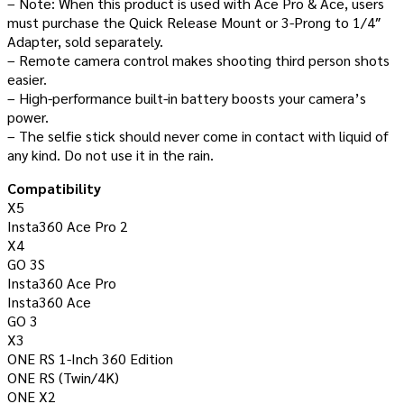
– Note: When this product is used with Ace Pro & Ace, users
must purchase the Quick Release Mount or 3-Prong to 1/4″
Adapter, sold separately.
– Remote camera control makes shooting third person shots
easier.
– High-performance built-in battery boosts your camera’s
power.
– The selfie stick should never come in contact with liquid of
any kind. Do not use it in the rain.
Compatibility
X5
Insta360 Ace Pro 2
X4
GO 3S
Insta360 Ace Pro
Insta360 Ace
GO 3
X3
ONE RS 1-Inch 360 Edition
ONE RS (Twin/4K)
ONE X2