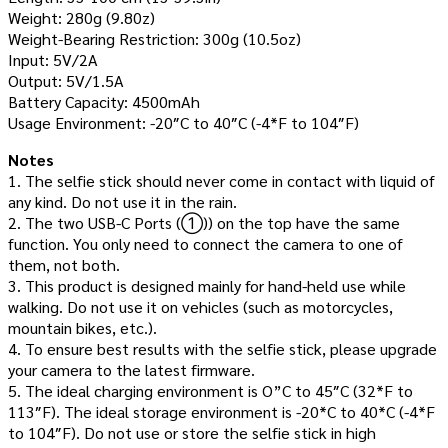
Weight: 280g (9.80z)
Weight-Bearing Restriction: 300g (10.5oz)
Input: 5V/2A
Output: 5V/1.5A
Battery Capacity: 4500mAh
Usage Environment: -20″C to 40″C (-4*F to 104″F)
Notes
1. The selfie stick should never come in contact with liquid of
any kind. Do not use it in the rain.
2. The two USB-C Ports (①)) on the top have the same
function. You only need to connect the camera to one of
them, not both.
3. This product is designed mainly for hand-held use while
walking. Do not use it on vehicles (such as motorcycles,
mountain bikes, etc.).
4. To ensure best results with the selfie stick, please upgrade
your camera to the latest firmware.
5. The ideal charging environment is O”C to 45″C (32*F to
113″F). The ideal storage environment is -20*C to 40*C (-4*F
to 104″F). Do not use or store the selfie stick in high