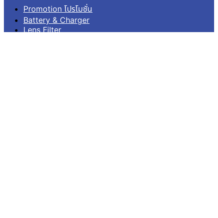
Promotion โปรโมชั่น
Battery & Charger
Lens Filter
กรอบ เคสกันน้ำ Housing
กระเป๋า Case
สายรัด อก หัว ข้อมือ Strap
อุปกรณ์จักรยาน รถยนต์
อุปกรณ์ยึดติด Mounts
เมมโมรี่ Memory
ไม้เซลฟี่ โดม Pole Dome
อื่นๆ Others
บริการลูกค้า
เข้าสู่ระบบ
ลงทะเบียน
คำสั่งซื้อ
แจ้งชำระเงิน
ติดตามสถานะการจัดส่ง