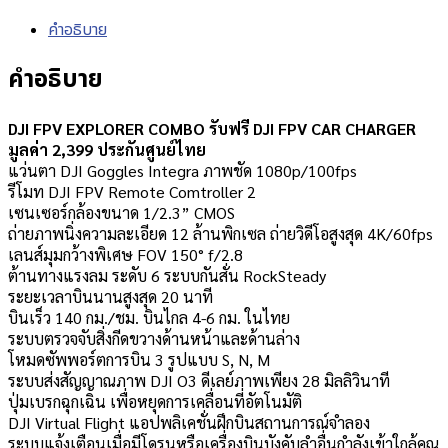
คำอธิบาย
คำอธิบาย
DJI FPV EXPLORER COMBO รับฟรี DJI FPV CAR CHARGER
มูลค่า 2,399 ประกันศูนย์ไทย
แว่นตา DJI Goggles Integra ภาพชัด 1080p/100fps
รีโมท DJI FPV Remote Comtroller 2
เซนเซอร์กล้องขนาด 1/2.3” CMOS
ถ่ายภาพนิ่งความละเอียด 12 ล้านพิกเซล ถ่ายวิดีโอสูงสุด 4K/60fps
เลนส์มุมกว้างพิเศษ FOV 150° f/2.8
ต้านทางแรงลม ระดับ 6 ระบบกันสั่น RockSteady
ระยะเวลาบินนานสูงสุด 20 นาที
บินเร็ว 140 กม./ชม. บินไกล 4-6 กม. ในไทย
ระบบตรวจจับสิ่งกีดขวางด้านหน้าและด้านล่าง
โหมดซัพพอร์ตการบิน 3 รูปแบบ S, N, M
ระบบส่งสัญญาณภาพ DJI O3 ดีเลย์ภาพเพียง 28 มิลลิวินาที
ปุ่มเบรกฉุกเฉิน เพื่อหยุดการเคลื่อนที่อัตโนมัติ
DJI Virtual Flight แอปพลิเคชั่นฝึกบินสถานการณ์จำลอง
ระบบแจ้งเตือนเมื่อมีโดรนหรือเครื่องบินบังคับลำอื่นกำลังเข้าใกล้คุณ