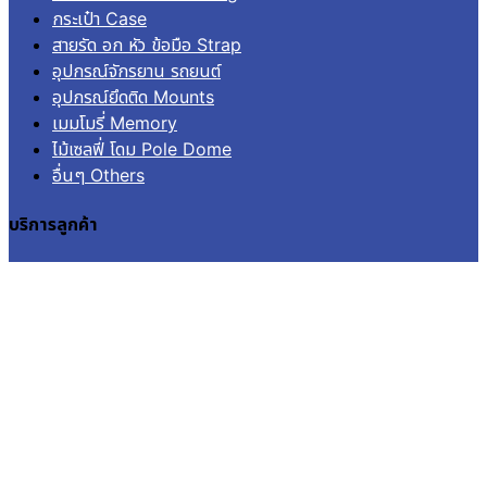
กระเป๋า Case
สายรัด อก หัว ข้อมือ Strap
อุปกรณ์จักรยาน รถยนต์
อุปกรณ์ยึดติด Mounts
เมมโมรี่ Memory
ไม้เซลฟี่ โดม Pole Dome
อื่นๆ Others
บริการลูกค้า
เข้าสู่ระบบ
ลงทะเบียน
คำสั่งซื้อ
แจ้งชำระเงิน
ติดตามสถานะการจัดส่ง
© 2026
Aquapro.
All rights reserved.
สินค้าในตะกร้า
ไม่มีสินค้าในตะกร้า