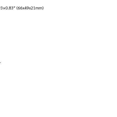
.93×0.83″ (66x49x21mm)
.