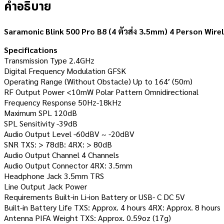
คำอธิบาย
Saramonic Blink 500 Pro B8 (4 ตัวส่ง 3.5mm) 4 Person Wir
Specifications
Transmission Type 2.4GHz
Digital Frequency Modulation GFSK
Operating Range (Without Obstacle) Up to 164′ (50m)
RF Output Power <10mW Polar Pattern Omnidirectional
Frequency Response 50Hz-18kHz
Maximum SPL 120dB
SPL Sensitivity -39dB
Audio Output Level -60dBV ~ -20dBV
SNR TXS: > 78dB: 4RX: > 80dB
Audio Output Channel 4 Channels
Audio Output Connector 4RX: 3.5mm
Headphone Jack 3.5mm TRS
Line Output Jack Power
Requirements Built-in Li-ion Battery or USB- C DC 5V
Built-in Battery Life TXS: Approx. 4 hours 4RX: Approx. 8 hours
Antenna PIFA Weight TXS: Approx. 0.59oz (17g)