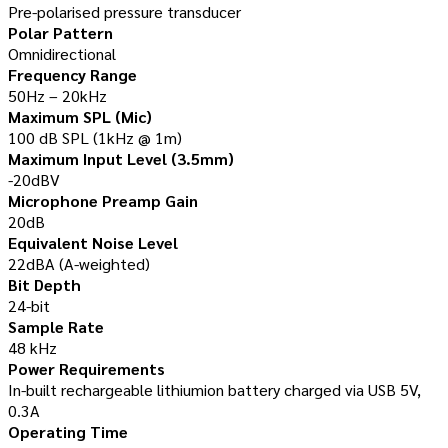
Pre-polarised pressure transducer
Polar Pattern
Omnidirectional
Frequency Range
50Hz – 20kHz
Maximum SPL (Mic)
100 dB SPL (1kHz @ 1m)
Maximum Input Level (3.5mm)
-20dBV
Microphone Preamp Gain
20dB
Equivalent Noise Level
22dBA (A-weighted)
Bit Depth
24-bit
Sample Rate
48 kHz
Power Requirements
In-built rechargeable lithiumion battery charged via USB 5V,
0.3A
Operating Time