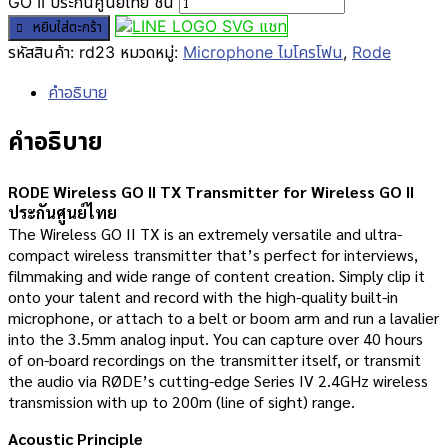
GO II ประกันศูนย์ไทย ชิ้น
แชท
หยิบใส่ตะกร้า
รหัสสินค้า:
rd23
หมวดหมู่:
Microphone ไมโครโฟน
,
Rode
คำอธิบาย
คำอธิบาย
RODE Wireless GO II TX Transmitter for Wireless GO II
ประกันศูนย์ไทย
The Wireless GO II TX is an extremely versatile and ultra-
compact wireless transmitter that’s perfect for interviews,
filmmaking and wide range of content creation. Simply clip it
onto your talent and record with the high-quality built-in
microphone, or attach to a belt or boom arm and run a lavalier
into the 3.5mm analog input. You can capture over 40 hours
of on-board recordings on the transmitter itself, or transmit
the audio via RØDE’s cutting-edge Series IV 2.4GHz wireless
transmission with up to 200m (line of sight) range.
Acoustic Principle