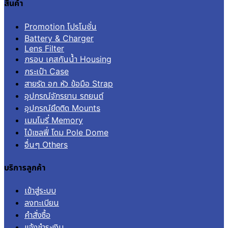
สินค้า
Promotion โปรโมชั่น
Battery & Charger
Lens Filter
กรอบ เคสกันน้ำ Housing
กระเป๋า Case
สายรัด อก หัว ข้อมือ Strap
อุปกรณ์จักรยาน รถยนต์
อุปกรณ์ยึดติด Mounts
เมมโมรี่ Memory
ไม้เซลฟี่ โดม Pole Dome
อื่นๆ Others
บริการลูกค้า
เข้าสู่ระบบ
ลงทะเบียน
คำสั่งซื้อ
แจ้งชำระเงิน