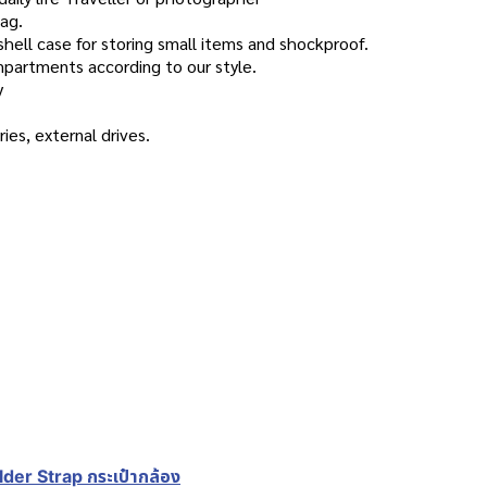
bag.
dshell case for storing small items and shockproof.
mpartments according to our style.
y
ies, external drives.
der Strap กระเป๋ากล้อง