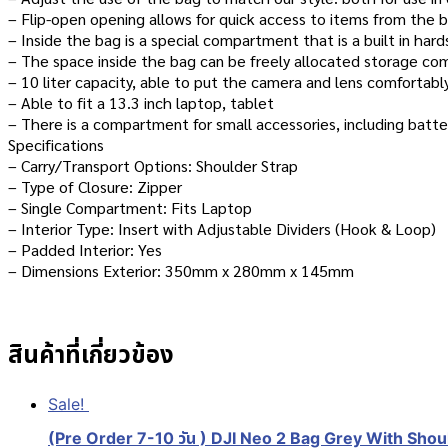
– Flip-open opening allows for quick access to items from the 
– Inside the bag is a special compartment that is a built in har
– The space inside the bag can be freely allocated storage co
– 10 liter capacity, able to put the camera and lens comfortabl
– Able to fit a 13.3 inch laptop, tablet
– There is a compartment for small accessories, including batter
Specifications
– Carry/Transport Options: Shoulder Strap
– Type of Closure: Zipper
– Single Compartment: Fits Laptop
– Interior Type: Insert with Adjustable Dividers (Hook & Loop)
– Padded Interior: Yes
– Dimensions Exterior: 350mm x 280mm x 145mm
สินค้าที่เกี่ยวข้อง
Sale!
(Pre Order 7-10 วัน ) DJI Neo 2 Bag Grey With Shoul