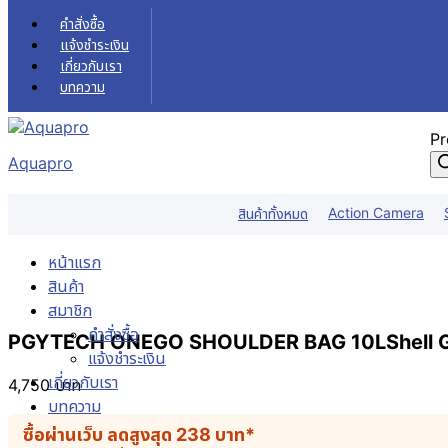
Skip to content
คำสั่งซื้อ
แจ้งชำระเงิน
เกี่ยวกับเรา
บทความ
Pr
Aquapro
Action Camera
สินค้าทั้งหมด
หน้าแรก
สินค้า
สมาชิก
คำสั่งซื้อ
PGYTECH ONEGO SHOULDER BAG 10LShell Gr
แจ้งชำระเงิน
เกี่ยวกับเรา
4,750
บาท
บทความ
ซื้อผ่านเว็บ ลดสูงสุด
238
บาท
*