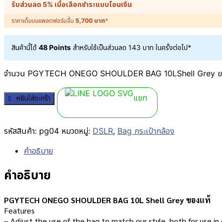
รับส่วนลด 5% เมื่อเลือกชำระแบบโอนเงิน
ราคาเต็มบนแพลตฟอร์มอื่น
5,700
บาท
*
สินค้านี้ได้
48 Points
สำหรับใช้เป็นส่วนลด
143
บาท
ในครั้งต่อไป*
จำนวน PGYTECH ONEGO SHOULDER BAG 10LShell Grey ของ
แชท
หยิบใส่ตะกร้า
รหัสสินค้า:
pg04
หมวดหมู่:
DSLR
,
Bag กระเป๋ากล้อง
คำอธิบาย
คำอธิบาย
PGYTECH ONEGO SHOULDER BAG 10L Shell Grey ของแท้
Features
– Adjust the use of the bag to match our style. both for use in 