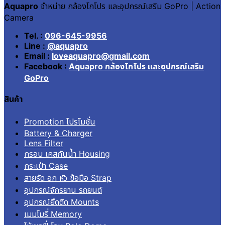
Aquapro
จำหน่าย กล้องโกโปร และอุปกรณ์เสริม GoPro | Action
Camera
Tel. :
096-645-9956
Line :
@aquapro
Email :
loveaquapro@gmail.com
Facebook :
Aquapro กล้องโกโปร และอุปกรณ์เสริม
GoPro
สินค้า
Promotion โปรโมชั่น
Battery & Charger
Lens Filter
กรอบ เคสกันน้ำ Housing
กระเป๋า Case
สายรัด อก หัว ข้อมือ Strap
อุปกรณ์จักรยาน รถยนต์
อุปกรณ์ยึดติด Mounts
เมมโมรี่ Memory