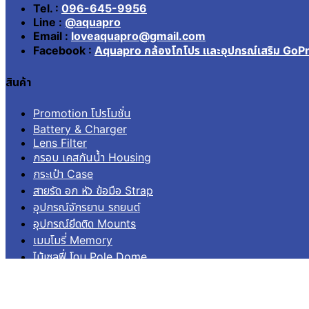
Tel. :
096-645-9956
Line :
@aquapro
Email :
loveaquapro@gmail.com
Facebook :
Aquapro กล้องโกโปร และอุปกรณ์เสริม GoP
สินค้า
Promotion โปรโมชั่น
Battery & Charger
Lens Filter
กรอบ เคสกันน้ำ Housing
กระเป๋า Case
สายรัด อก หัว ข้อมือ Strap
อุปกรณ์จักรยาน รถยนต์
อุปกรณ์ยึดติด Mounts
เมมโมรี่ Memory
ไม้เซลฟี่ โดม Pole Dome
อื่นๆ Others
บริการลูกค้า