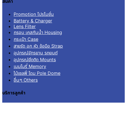
สินค้า
Promotion โปรโมชั่น
Battery & Charger
Lens Filter
กรอบ เคสกันน้ำ Housing
กระเป๋า Case
สายรัด อก หัว ข้อมือ Strap
อุปกรณ์จักรยาน รถยนต์
อุปกรณ์ยึดติด Mounts
เมมโมรี่ Memory
ไม้เซลฟี่ โดม Pole Dome
อื่นๆ Others
บริการลูกค้า
เข้าสู่ระบบ
ลงทะเบียน
คำสั่งซื้อ
แจ้งชำระเงิน