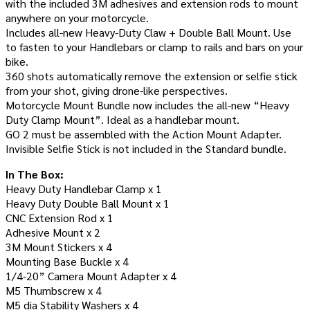
with the included 3M adhesives and extension rods to mount
anywhere on your motorcycle.
Includes all-new Heavy-Duty Claw + Double Ball Mount. Use
to fasten to your Handlebars or clamp to rails and bars on your
bike.
360 shots automatically remove the extension or selfie stick
from your shot, giving drone-like perspectives.
Motorcycle Mount Bundle now includes the all-new “Heavy
Duty Clamp Mount”. Ideal as a handlebar mount.
GO 2 must be assembled with the Action Mount Adapter.
Invisible Selfie Stick is not included in the Standard bundle.
In The Box:
Heavy Duty Handlebar Clamp x 1
Heavy Duty Double Ball Mount x 1
CNC Extension Rod x 1
Adhesive Mount x 2
3M Mount Stickers x 4
Mounting Base Buckle x 4
1/4-20” Camera Mount Adapter x 4
M5 Thumbscrew x 4
M5 dia Stability Washers x 4