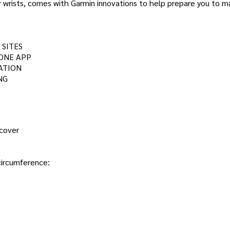
 wrists, comes with Garmin innovations to help prepare you to m
 SITES
HONE APP
ATION
NG
 cover
 circumference: