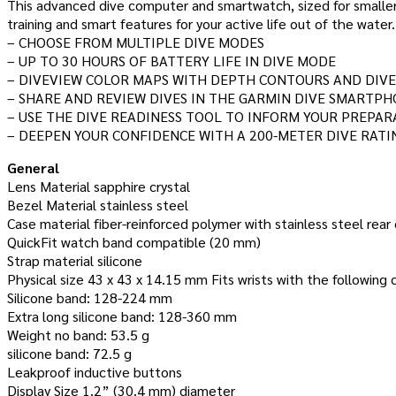
This advanced dive computer and smartwatch, sized for smaller
training and smart features for your active life out of the water.
– CHOOSE FROM MULTIPLE DIVE MODES
– UP TO 30 HOURS OF BATTERY LIFE IN DIVE MODE
– DIVEVIEW COLOR MAPS WITH DEPTH CONTOURS AND DIVE
– SHARE AND REVIEW DIVES IN THE GARMIN DIVE SMARTP
– USE THE DIVE READINESS TOOL TO INFORM YOUR PREPAR
– DEEPEN YOUR CONFIDENCE WITH A 200-METER DIVE RATI
General
Lens Material sapphire crystal
Bezel Material stainless steel
Case material fiber-reinforced polymer with stainless steel rear
QuickFit watch band compatible (20 mm)
Strap material silicone
Physical size 43 x 43 x 14.15 mm Fits wrists with the following
Silicone band: 128-224 mm
Extra long silicone band: 128-360 mm
Weight no band: 53.5 g
silicone band: 72.5 g
Leakproof inductive buttons
Display Size 1.2” (30.4 mm) diameter