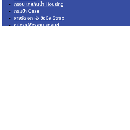
กรอบ เคสกันน้ำ Housing
กระเป๋า Case
สายรัด อก หัว ข้อมือ Strap
อุปกรณ์จักรยาน รถยนต์
อุปกรณ์ยึดติด Mounts
เมมโมรี่ Memory
ไม้เซลฟี่ โดม Pole Dome
อื่นๆ Others
บริการลูกค้า
เข้าสู่ระบบ
ลงทะเบียน
คำสั่งซื้อ
แจ้งชำระเงิน
ติดตามสถานะการจัดส่ง
© 2026
Aquapro.
All rights reserved.
สินค้าในตะกร้า