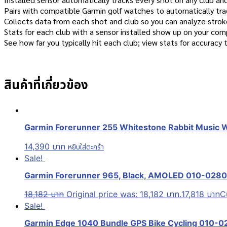
Pairs with compatible Garmin golf watches to automatically trac
Collects data from each shot and club so you can analyze strok
Stats for each club with a sensor installed show up on your com
See how far you typically hit each club; view stats for accuracy 
สินค้าที่เกี่ยวข้อง
Garmin Forerunner 255 Whitestone Rabbit Music WiF
14,390
บาท
หยิบใส่ตะกร้า
Sale!
Garmin Forerunner 965, Black, AMOLED 010-02809-80
18,182
บาท
Original price was: 18,182 บาท.
17,818
บาท
C
Sale!
Garmin Edge 1040 Bundle GPS Bike Cycling 010-02503