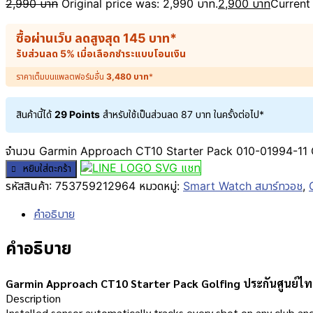
2,990
บาท
Original price was: 2,990 บาท.
2,900
บาท
Current 
ซื้อผ่านเว็บ ลดสูงสุด
145
บาท
*
รับส่วนลด 5% เมื่อเลือกชำระแบบโอนเงิน
ราคาเต็มบนแพลตฟอร์มอื่น
3,480
บาท
*
สินค้านี้ได้
29 Points
สำหรับใช้เป็นส่วนลด
87
บาท
ในครั้งต่อไป*
จำนวน Garmin Approach CT10 Starter Pack 010-01994-11 Gol
แชท
หยิบใส่ตะกร้า
รหัสสินค้า:
753759212964
หมวดหมู่:
Smart Watch สมาร์ทวอช
,
คำอธิบาย
คำอธิบาย
Garmin Approach CT10 Starter Pack Golfing ประกันศูนย์ไ
Description
Installed sensor automatically tracks every shot on any club a