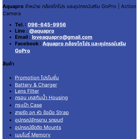
Aquapro
จำหน่าย กล้องโกโปร และอุปกรณ์เสริม GoPro | Action
Camera
Tel. :
096-645-9956
Line :
@aquapro
Email :
loveaquapro@gmail.com
Facebook :
Aquapro กล้องโกโปร และอุปกรณ์เสริม
GoPro
สินค้า
Promotion โปรโมชั่น
Battery & Charger
Lens Filter
กรอบ เคสกันน้ำ Housing
กระเป๋า Case
สายรัด อก หัว ข้อมือ Strap
อุปกรณ์จักรยาน รถยนต์
อุปกรณ์ยึดติด Mounts
เมมโมรี่ Memory