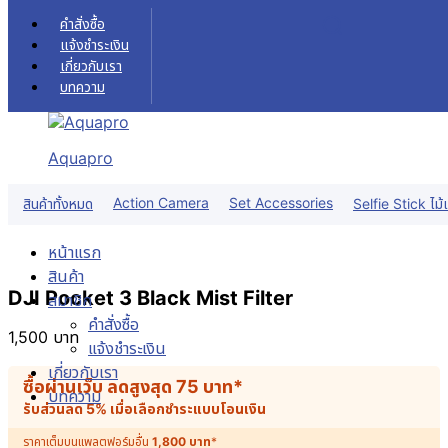
Skip to content
คำสั่งซื้อ
แจ้งชำระเงิน
เกี่ยวกับเรา
บทความ
Aquapro
Action Camera
Set Accessories
สินค้าทั้งหมด
Selfie Stick ไม้เ
หน้าแรก
สินค้า
DJI Pocket 3 Black Mist Filter
สมาชิก
คำสั่งซื้อ
1,500
บาท
แจ้งชำระเงิน
เกี่ยวกับเรา
ซื้อผ่านเว็บ ลดสูงสุด
75
บาท
*
บทความ
รับส่วนลด 5% เมื่อเลือกชำระแบบโอนเงิน
ราคาเต็มบนแพลตฟอร์มอื่น
1,800
บาท
*