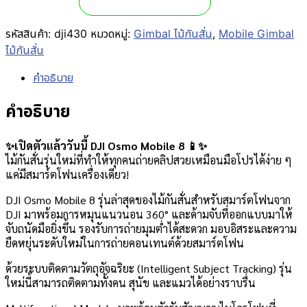
รหัสสินค้า:
dji430
หมวดหมู่:
Gimbal ไม้กันสั่น
,
Mobile Gimbal
ไม้กันสั่น
คำอธิบาย
คำอธิบาย
✨เปิดตัวแล้ววันนี้ DJI Osmo Mobile 8 📱✨
ไม้กันสั่นรุ่นใหม่ที่ทำให้ทุกคนถ่ายคลิปสวยเหมือนมือโปรได้ง่าย ๆ
แค่มีสมาร์ตโฟนเครื่องเดียว!
DJI Osmo Mobile 8 รุ่นล่าสุดของไม้กันสั่นสำหรับสมาร์ตโฟนจาก
DJI มาพร้อมการหมุนแนวนอน 360° และด้ามจับที่ออกแบบมาให้
จับถนัดมือยิ่งขึ้น รองรับการถ่ายมุมต่ำได้สะดวก มอบอิสระและความ
ยืดหยุ่นระดับใหม่ในการถ่ายคอนเทนต์ด้วยสมาร์ตโฟน
ด้วยระบบติดตามวัตถุอัจฉริยะ (Intelligent Subject Tracking) รุ่น
ใหม่นี้สามารถติดตามทั้งคน สุนัข และแมวได้อย่างราบรื่น