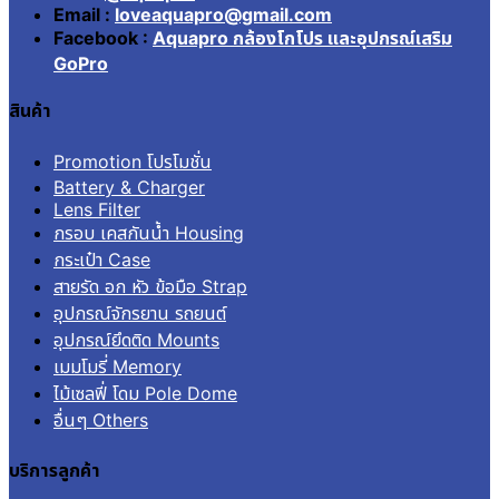
Email :
loveaquapro@gmail.com
Facebook :
Aquapro กล้องโกโปร และอุปกรณ์เสริม
GoPro
สินค้า
Promotion โปรโมชั่น
Battery & Charger
Lens Filter
กรอบ เคสกันน้ำ Housing
กระเป๋า Case
สายรัด อก หัว ข้อมือ Strap
อุปกรณ์จักรยาน รถยนต์
อุปกรณ์ยึดติด Mounts
เมมโมรี่ Memory
ไม้เซลฟี่ โดม Pole Dome
อื่นๆ Others
บริการลูกค้า