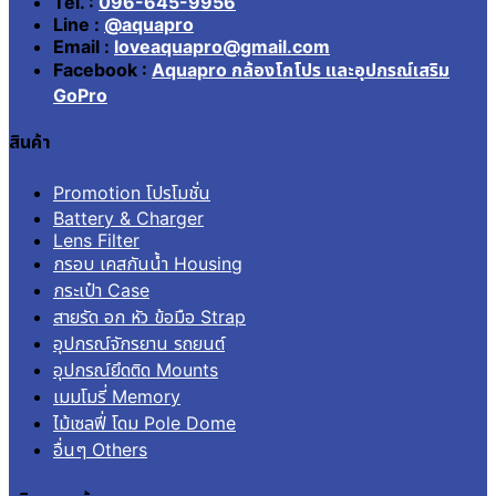
Tel. :
096-645-9956
Line :
@aquapro
Email :
loveaquapro@gmail.com
Facebook :
Aquapro กล้องโกโปร และอุปกรณ์เสริม
GoPro
สินค้า
Promotion โปรโมชั่น
Battery & Charger
Lens Filter
กรอบ เคสกันน้ำ Housing
กระเป๋า Case
สายรัด อก หัว ข้อมือ Strap
อุปกรณ์จักรยาน รถยนต์
อุปกรณ์ยึดติด Mounts
เมมโมรี่ Memory
ไม้เซลฟี่ โดม Pole Dome
อื่นๆ Others