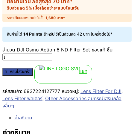
ซื้อผ่านเว็บ ลดสูงสุด
70
บาท
*
รับส่วนลด 5% เมื่อเลือกชำระแบบโอนเงิน
ราคาเต็มบนแพลตฟอร์มอื่น
1,680
บาท
*
สินค้านี้ได้
14 Points
สำหรับใช้เป็นส่วนลด
42
บาท
ในครั้งต่อไป*
จำนวน DJI Osmo Action 6 ND Filter Set ของแท้ ชิ้น
แชท
หยิบใส่ตะกร้า
รหัสสินค้า:
6937224127777
หมวดหมู่:
Lens Filter For DJI
,
Lens Filter ฟิลเตอร์
,
Other Accessories อุปกรณ์เสริมกล้อ
งอื่นๆ
คำอธิบาย
คำอธิบาย