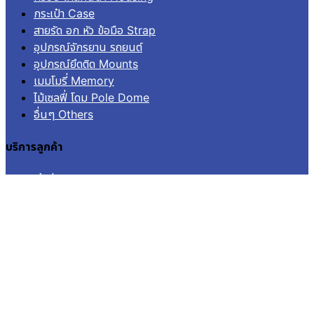
กระเป๋า Case
สายรัด อก หัว ข้อมือ Strap
อุปกรณ์จักรยาน รถยนต์
อุปกรณ์ยึดติด Mounts
เมมโมรี่ Memory
ไม้เซลฟี่ โดม Pole Dome
อื่นๆ Others
บริการลูกค้า
เข้าสู่ระบบ
ลงทะเบียน
คำสั่งซื้อ
แจ้งชำระเงิน
ติดตามสถานะการจัดส่ง
© 2026
Aquapro.
All rights reserved.
สินค้าในตะกร้า