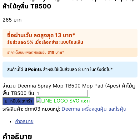
ผ้าไม้ถูพื้น TB500
265
บาท
ซื้อผ่านเว็บ ลดสูงสุด
13
บาท
*
รับส่วนลด 5% เมื่อเลือกชำระแบบโอนเงิน
ราคาเต็มบนแพลตฟอร์มอื่น
318
บาท
*
สินค้านี้ได้
3 Points
สำหรับใช้เป็นส่วนลด
8
บาท
ในครั้งต่อไป*
จำนวน Deerma Spray Mop TB500 Mop Pad (4pcs) ผ้าไม้ถู
พื้น TB500 ชิ้น
แชท
หยิบใส่ตะกร้า
รหัสสินค้า:
drm03
หมวดหมู่:
Deerma เครื่องดูดฝุ่น และไรฝุ่น
คำอธิบาย
คำอธิบาย