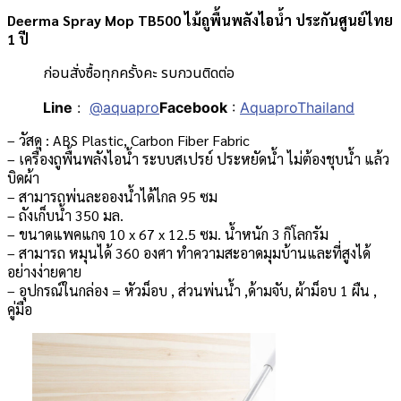
Deerma Spray Mop TB500 ไม้ถูพื้นพลังไอน้ำ ประกันศูนย์ไทย
1 ปี
ก่อนสั่งซื้อทุกครั้งคะ รบกวนติดต่อ
Line
:
@aquapro
Facebook
:
AquaproThailand
– วัสดุ : ABS Plastic, Carbon Fiber Fabric
– เครื่องถูพื้นพลังไอน้ำ ระบบสเปรย์ ประหยัดน้ำ ไม่ต้องชุบน้ำ แล้ว
บิดผ้า
– สามารถพ่นละอองน้ำได้ไกล 95 ซม
– ถังเก็บน้ำ 350 มล.
– ขนาดแพคแกจ 10 x 67 x 12.5 ซม. น้ำหนัก 3 กิโลกรัม
– สามารถ หมุนได้ 360 องศา ทำความสะอาดมุมบ้านและที่สูงได้
อย่างง่ายดาย
– อุปกรณ์ในกล่อง = หัวม็อบ , ส่วนพ่นน้ำ ,ด้ามจับ, ผ้าม็อบ 1 ผืน ,
คู่มือ