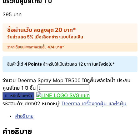
ประกันศูนย์ไทย 1 ปี
395
บาท
ซื้อผ่านเว็บ ลดสูงสุด
20
บาท
*
รับส่วนลด 5% เมื่อเลือกชำระแบบโอนเงิน
ราคาเต็มบนแพลตฟอร์มอื่น
474
บาท
*
สินค้านี้ได้
4 Points
สำหรับใช้เป็นส่วนลด
12
บาท
ในครั้งต่อไป*
จำนวน Deerma Spray Mop TB500 ไม้ถูพื้นพลังไอน้ำ ประกัน
ศูนย์ไทย 1 ปี ชิ้น
แชท
หยิบใส่ตะกร้า
รหัสสินค้า:
drm02
หมวดหมู่:
Deerma เครื่องดูดฝุ่น และไรฝุ่น
คำอธิบาย
คำอธิบาย