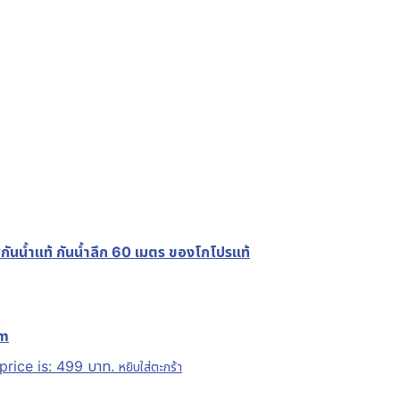
น้ำแท้ กันน้ำลึก 60 เมตร ของโกโปรแท้
im
price is: 499 บาท.
หยิบใส่ตะกร้า