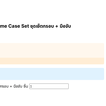
e Case Set ชุดเช็ตกรอบ + มือจับ
อบ + มือจับ ชิ้น