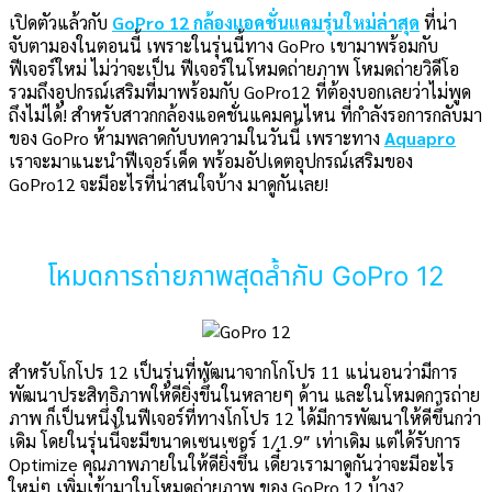
เปิดตัวแล้วกับ
GoPro 12 กล้องแอคชั่นแคมรุ่นใหม่ล่าสุด
ที่น่า
จับตามองในตอนนี้ เพราะในรุ่นนี้ทาง GoPro เขามาพร้อมกับ
ฟีเจอร์ใหม่ ไม่ว่าจะเป็น ฟีเจอร์ในโหมดถ่ายภาพ โหมดถ่ายวิดีโอ
รวมถึงอุปกรณ์เสริมที่มาพร้อมกับ GoPro12 ที่ต้องบอกเลยว่าไม่พูด
ถึงไม่ได้! สำหรับสาวกกล้องแอคชั่นแคมคนไหน ที่กำลังรอการกลับมา
ของ GoPro ห้ามพลาดกับบทความในวันนี้ เพราะทาง
Aquapro
เราจะมาแนะนำฟีเจอร์เด็ด พร้อมอัปเดตอุปกรณ์เสริมของ
GoPro12 จะมีอะไรที่น่าสนใจบ้าง มาดูกันเลย!
โหมดการถ่ายภาพสุดล้ำกับ GoPro 12
สำหรับโกโปร 12 เป็นรุ่นที่พัฒนาจากโกโปร 11 แน่นอนว่ามีการ
พัฒนาประสิทธิภาพให้ดียิ่งขึ้นในหลายๆ ด้าน และในโหมดการถ่าย
ภาพ ก็เป็นหนึ่งในฟีเจอร์ที่ทางโกโปร 12 ได้มีการพัฒนาให้ดีขึ้นกว่า
เดิม โดยในรุ่นนี้จะมีขนาดเซนเซอร์ 1/1.9″ เท่าเดิม แต่ได้รับการ
Optimize คุณภาพภายในให้ดียิ่งขึ้น เดี๋ยวเรามาดูกันว่าจะมีอะไร
ใหม่ๆ เพิ่มเข้ามาในโหมดถ่ายภาพ ของ GoPro 12 บ้าง?