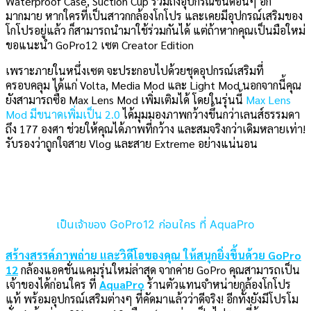
Waterproof Case, Suction Cup รวมถึงอุปกรณ์ชนิดอื่นๆ อีก
มากมาย หากใครที่เป็นสาวกกล้องโกโปร และเคยมีอุปกรณ์เสริมของ
โกโปรอยู่แล้ว ก็สามารถนำมาใช้ร่วมกันได้ แต่ถ้าหากคุณเป็นมือใหม่
ขอแนะนำ GoPro12 เซต Creator Edition
เพราะภายในหนึ่งเซต จะประกอบไปด้วยชุดอุปกรณ์เสริมที่
ครอบคลุม ได้แก่ Volta, Media Mod และ Light Mod นอกจากนี้คุณ
ยังสามารถซื้อ Max Lens Mod เพิ่มเติมได้ โดยในรุ่นนี้
Max Lens
Mod มีขนาดเพิ่มเป็น 2.0
ได้มุมมองภาพกว้างขึ้นกว่าเลนส์ธรรมดา
ถึง 177 องศา ช่วยให้คุณได้ภาพที่กว้าง และสมจริงกว่าเดิมหลายเท่า!
รับรองว่าถูกใจสาย Vlog และสาย Extreme อย่างแน่นอน
เป็นเจ้าของ GoPro12
ก่อนใคร ที่ AquaPro
สร้างสรรค์ภาพถ่าย และวิดีโอของคุณ ให้สนุกยิ่งขึ้นด้วย GoPro
12
กล้องแอคชั่นแคมรุ่นใหม่ล่าสุด จากค่าย GoPro คุณสามารถเป็น
เจ้าของได้ก่อนใคร ที่
AquaPro
ร้านตัวแทนจำหน่ายกล้องโกโปร
แท้ พร้อมอุปกรณ์เสริมต่างๆ ที่คัดมาแล้วว่าดีจริง! อีกทั้งยังมีโปรโม