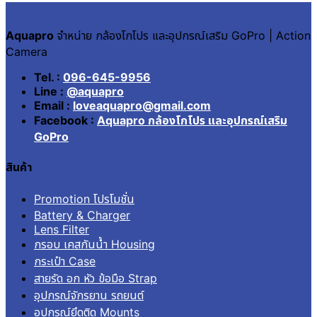
Aquapro
จำหน่าย กล้องโกโปร และอุปกรณ์เสริม GoPro | Action
Camera
Tel. :
096-645-9956
Line :
@aquapro
Email :
loveaquapro@gmail.com
Facebook :
Aquapro กล้องโกโปร และอุปกรณ์เสริม
GoPro
สินค้า
Promotion โปรโมชั่น
Battery & Charger
Lens Filter
กรอบ เคสกันน้ำ Housing
กระเป๋า Case
สายรัด อก หัว ข้อมือ Strap
อุปกรณ์จักรยาน รถยนต์
อุปกรณ์ยึดติด Mounts