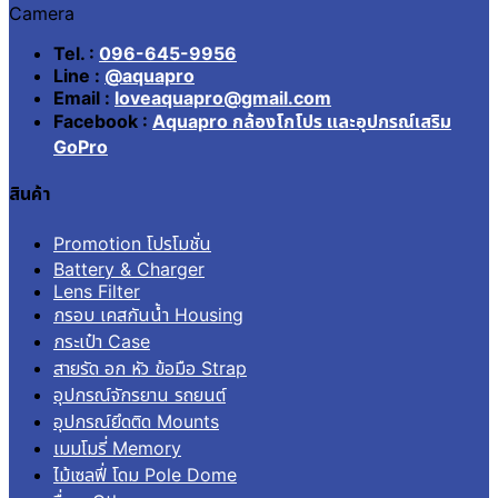
Camera
Tel. :
096-645-9956
Line :
@aquapro
Email :
loveaquapro@gmail.com
Facebook :
Aquapro กล้องโกโปร และอุปกรณ์เสริม
GoPro
สินค้า
Promotion โปรโมชั่น
Battery & Charger
Lens Filter
กรอบ เคสกันน้ำ Housing
กระเป๋า Case
สายรัด อก หัว ข้อมือ Strap
อุปกรณ์จักรยาน รถยนต์
อุปกรณ์ยึดติด Mounts
เมมโมรี่ Memory
ไม้เซลฟี่ โดม Pole Dome