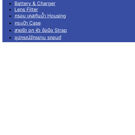
Battery & Charger
Lens Filter
กรอบ เคสกันน้ำ Housing
กระเป๋า Case
สายรัด อก หัว ข้อมือ Strap
อุปกรณ์จักรยาน รถยนต์
อุปกรณ์ยึดติด Mounts
เมมโมรี่ Memory
ไม้เซลฟี่ โดม Pole Dome
อื่นๆ Others
บริการลูกค้า
เข้าสู่ระบบ
ลงทะเบียน
คำสั่งซื้อ
แจ้งชำระเงิน
ติดตามสถานะการจัดส่ง
© 2026
Aquapro.
All rights reserved.