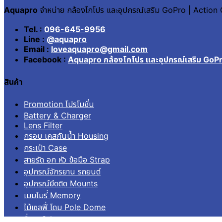
Aquapro
จำหน่าย กล้องโกโปร และอุปกรณ์เสริม GoPro | Actio
Tel. :
096-645-9956
Line :
@aquapro
Email :
loveaquapro@gmail.com
Facebook :
Aquapro กล้องโกโปร และอุปกรณ์เสริม GoP
สินค้า
Promotion โปรโมชั่น
Battery & Charger
Lens Filter
กรอบ เคสกันน้ำ Housing
กระเป๋า Case
สายรัด อก หัว ข้อมือ Strap
อุปกรณ์จักรยาน รถยนต์
อุปกรณ์ยึดติด Mounts
เมมโมรี่ Memory
ไม้เซลฟี่ โดม Pole Dome
อื่นๆ Others