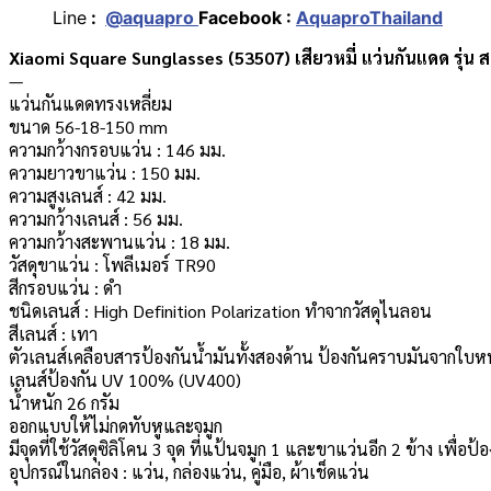
Line
:
@aquapro
Facebook :
AquaproThailand
Xiaomi Square Sunglasses (53507) เสียวหมี่ แว่นกันแดด รุ่น ส
—
แว่นกันแดดทรงเหลี่ยม
ขนาด 56-18-150 mm
ความกว้างกรอบแว่น : 146 มม.
ความยาวขาแว่น : 150 มม.
ความสูงเลนส์ : 42 มม.
ความกว้างเลนส์ : 56 มม.
ความกว้างสะพานแว่น : 18 มม.
วัสดุขาแว่น : โพลีเมอร์ TR90
สีกรอบแว่น : ดำ
ชนิดเลนส์ : High Definition Polarization ทำจากวัสดุไนลอน
สีเลนส์ : เทา
ตัวเลนส์เคลือบสารป้องกันน้ำมันทั้งสองด้าน ป้องกันคราบมันจากใบหน
เลนส์ป้องกัน UV 100% (UV400)
น้ำหนัก 26 กรัม
ออกแบบให้ไม่กดทับหูและจมูก
มีจุดที่ใช้วัสดุซิลิโคน 3 จุด ที่แป้นจมูก 1 และขาแว่นอีก 2 ข้าง เพื่อป้
อุปกรณ์ในกล่อง : แว่น, กล่องแว่น, คู่มือ, ผ้าเช็ดแว่น