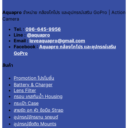
Aquapro
จำหน่าย กล้องโกโปร และอุปกรณ์เสริม GoPro | Action
Camera
Tel. :
096-645-9956
Line :
@aquapro
Email :
loveaquapro@gmail.com
Facebook :
Aquapro กล้องโกโปร และอุปกรณ์เสริม
GoPro
สินค้า
Promotion โปรโมชั่น
Battery & Charger
Lens Filter
กรอบ เคสกันน้ำ Housing
กระเป๋า Case
สายรัด อก หัว ข้อมือ Strap
อุปกรณ์จักรยาน รถยนต์
อุปกรณ์ยึดติด Mounts