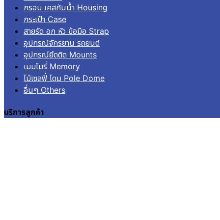
กรอบ เคสกันน้ำ Housing
กระเป๋า Case
สายรัด อก หัว ข้อมือ Strap
อุปกรณ์จักรยาน รถยนต์
อุปกรณ์ยึดติด Mounts
เมมโมรี่ Memory
ไม้เซลฟี่ โดม Pole Dome
อื่นๆ Others
บริการลูกค้า
เข้าสู่ระบบ
ลงทะเบียน
คำสั่งซื้อ
แจ้งชำระเงิน
ติดตามสถานะการจัดส่ง
© 2026
Aquapro.
All rights reserved.
สินค้าในตะกร้า