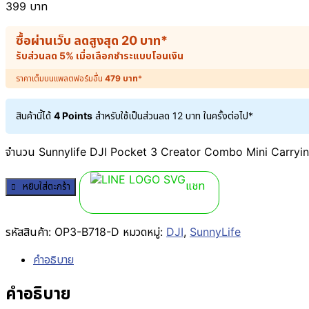
399
บาท
ซื้อผ่านเว็บ ลดสูงสุด
20
บาท
*
รับส่วนลด 5% เมื่อเลือกชำระแบบโอนเงิน
ราคาเต็มบนแพลตฟอร์มอื่น
479
บาท
*
สินค้านี้ได้
4 Points
สำหรับใช้เป็นส่วนลด
12
บาท
ในครั้งต่อไป*
จำนวน Sunnylife DJI Pocket 3 Creator Combo Mini Carryin
แชท
หยิบใส่ตะกร้า
รหัสสินค้า:
OP3-B718-D
หมวดหมู่:
DJI
,
SunnyLife
คำอธิบาย
คำอธิบาย